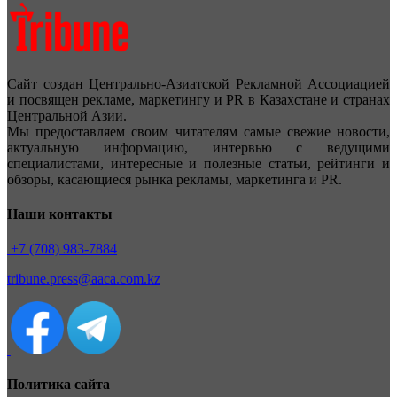
Сайт создан Центрально-Азиатской Рекламной Ассоциацией
и посвящен рекламе, маркетингу и PR в Казахстане и странах
Центральной Азии.
Мы предоставляем своим читателям самые свежие новости,
актуальную информацию, интервью с ведущими
специалистами, интересные и полезные статьи, рейтинги и
обзоры, касающиеся рынка рекламы, маркетинга и PR.
Наши контакты
+7 (708) 983-7884
tribune.press@aaca.com.kz
Политика сайта