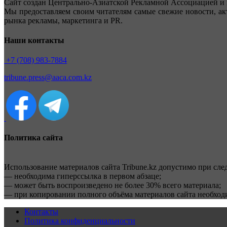
Сайт создан Центрально-Азиатской Рекламной Ассоциацией и 
Мы предоставляем своим читателям самые свежие новости, ак
рынка рекламы, маркетинга и PR.
Наши контакты
+7 (708) 983-7884
tribune.press@aaca.com.kz
Политика сайта
Использование материалов сайта Tribune.kz допустимо при сл
— необходима гиперссылка в первом абзаце;
— может быть воспроизведено не более 30% всего материала;
— при копировании полного объёма материалов сайта необхо
Контакты
Политика конфиденциальности