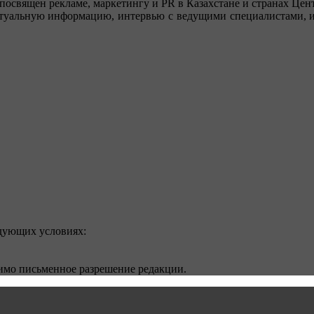
посвящен рекламе, маркетингу и PR в Казахстане и странах Цент
туальную информацию, интервью с ведущими специалистами, ин
едующих условиях:
димо письменное разрешение редакции.