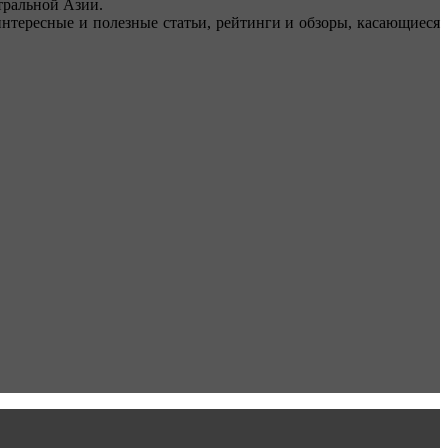
ральной Азии.
тересные и полезные статьи, рейтинги и обзоры, касающиеся