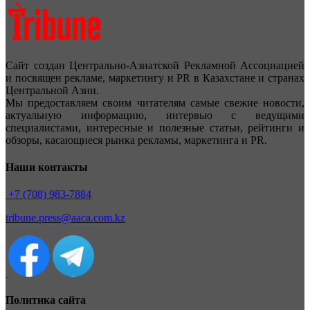
Сайт создан Центрально-Азиатской Рекламной Ассоциацией
и посвящен рекламе, маркетингу и PR в Казахстане и странах
Центральной Азии.
Мы предоставляем своим читателям самые свежие новости,
актуальную информацию, интервью с ведущими
специалистами, интересные и полезные статьи, рейтинги и
обзоры, касающиеся рынка рекламы, маркетинга и PR.
Наши контакты
+7 (708) 983-7884
tribune.press@aaca.com.kz
Политика сайта