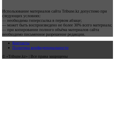
Использование материалов сайта Tribune.kz допустимо при
следующих условиях:
— необходима гиперссылка в первом абзаце;
— может быть воспроизведено не более 30% всего материала;
— при копировании полного объёма материалов сайта
необходимо письменное разрешение редакции.
Контакты
Политика конфиденциальности
© «Tribune.kz» | Все права защищены