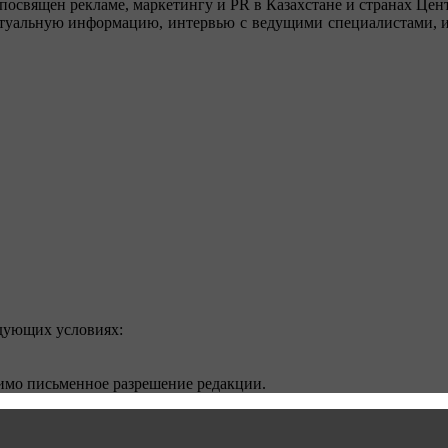
посвящен рекламе, маркетингу и PR в Казахстане и странах Цент
туальную информацию, интервью с ведущими специалистами, ин
едующих условиях:
димо письменное разрешение редакции.