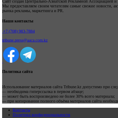
Сайт создан Центрально-Азиатской Рекламной Ассоциацией и 
Мы предоставляем своим читателям самые свежие новости, ак
рынка рекламы, маркетинга и PR.
Наши контакты
+7 (708) 983-7884
tribune.press@aaca.com.kz
Политика сайта
Использование материалов сайта Tribune.kz допустимо при сл
— необходима гиперссылка в первом абзаце;
— может быть воспроизведено не более 30% всего материала;
— при копировании полного объёма материалов сайта необхо
Контакты
Политика конфиденциальности