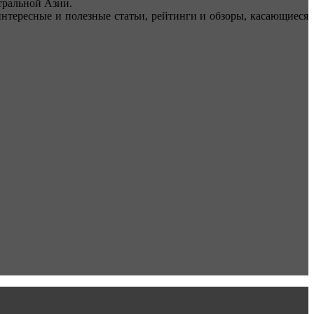
ральной Азии.
тересные и полезные статьи, рейтинги и обзоры, касающиеся