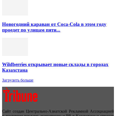
Новогодний караван от Coca-Cola в этом году
проедет по улицам пяти...
Wildberries открывает новые склады в городах
Казахстана
Загрузить больше
Сайт создан Центрально-Азиатской Рекламной Ассоциацией
и посвящен рекламе, маркетингу и PR в Казахстане и странах