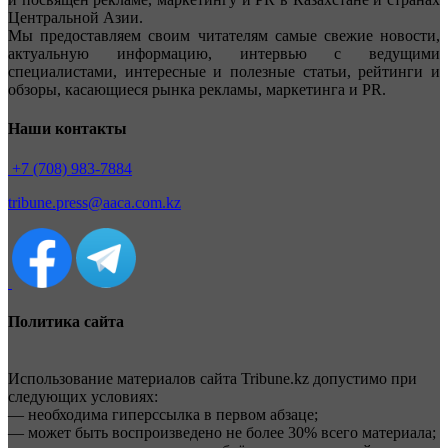
Центральной Азии.
Мы предоставляем своим читателям самые свежие новости,
актуальную информацию, интервью с ведущими
специалистами, интересные и полезные статьи, рейтинги и
обзоры, касающиеся рынка рекламы, маркетинга и PR.
Наши контакты
+7 (708) 983-7884
tribune.press@aaca.com.kz
Политика сайта
Использование материалов сайта Tribune.kz допустимо при
следующих условиях:
— необходима гиперссылка в первом абзаце;
— может быть воспроизведено не более 30% всего материала;