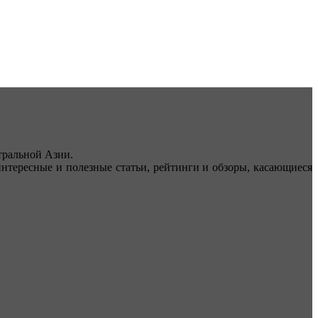
ральной Азии.
тересные и полезные статьи, рейтинги и обзоры, касающиеся