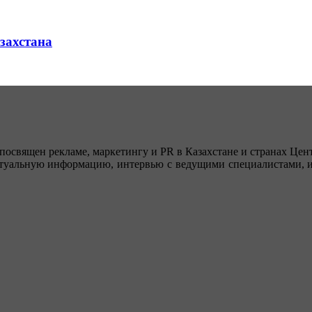
азахстана
посвящен рекламе, маркетингу и PR в Казахстане и странах Цент
туальную информацию, интервью с ведущими специалистами, ин