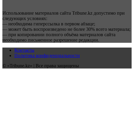
Использование материалов сайта Tribune.kz допустимо при
следующих условиях:
— необходима гиперссылка в первом абзаце;
— может быть воспроизведено не более 30% всего материала;
— при копировании полного объёма материалов сайта
необходимо письменное разрешение редакции.
Контакты
Политика конфиденциальности
© «Tribune.kz» | Все права защищены