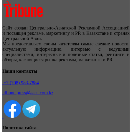
Сайт создан Центрально-Азиатской Рекламной Ассоциацией
и посвящен рекламе, маркетингу и PR в Казахстане и странах
Центральной Азии.
Мы предоставляем своим читателям самые свежие новости,
актуальную информацию, интервью с ведущими
специалистами, интересные и полезные статьи, рейтинги и
обзоры, касающиеся рынка рекламы, маркетинга и PR.
Наши контакты
+7 (708) 983-7884
tribune.press@aaca.com.kz
Политика сайта