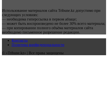
Использование материалов сайта Tribune.kz допустимо при
следующих условиях:
— необходима гиперссылка в первом абзаце;
— может быть воспроизведено не более 30% всего материала;
— при копировании полного объёма материалов сайта
необходимо письменное разрешение редакции.
Контакты
Политика конфиденциальности
© «Tribune.kz» | Все права защищены