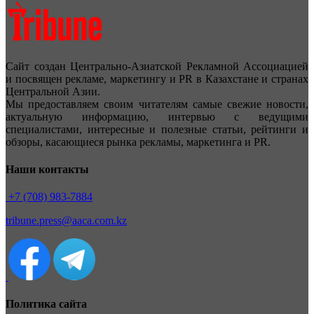
Сайт создан Центрально-Азиатской Рекламной Ассоциацией
и посвящен рекламе, маркетингу и PR в Казахстане и странах
Центральной Азии.
Мы предоставляем своим читателям самые свежие новости,
актуальную информацию, интервью с ведущими
специалистами, интересные и полезные статьи, рейтинги и
обзоры, касающиеся рынка рекламы, маркетинга и PR.
Наши контакты
+7 (708) 983-7884
tribune.press@aaca.com.kz
Политика сайта