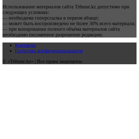
Использование материалов сайта Tribune.kz допустимо при
следующих условиях:
— необходима гиперссылка в первом абзаце;
— может быть воспроизведено не более 30% всего материала;
— при копировании полного объёма материалов сайта
необходимо письменное разрешение редакции.
Контакты
Политика конфиденциальности
© «Tribune.kz» | Все права защищены