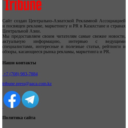
Сайт создан Центрально-Азиатской Рекламной Ассоциацией
и посвящен рекламе, маркетингу и PR в Казахстане и странах
Центральной Азии.
Мы предоставляем своим читателям самые свежие новости,
актуальную информацию, интервью с ведущими
специалистами, интересные и полезные статьи, рейтинги и
обзоры, касающиеся рынка рекламы, маркетинга и PR.
Наши контакты
+7 (708) 983-7884
tribune.press@aaca.com.kz
Политика сайта