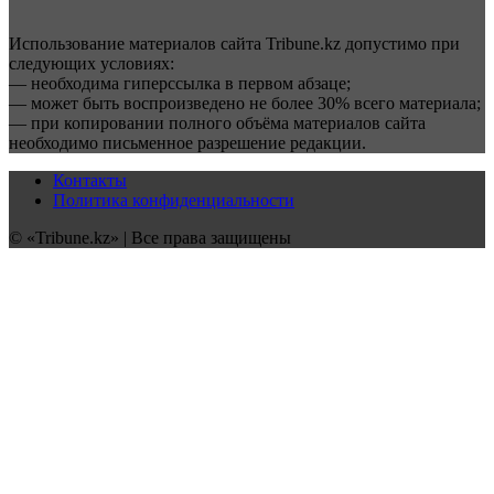
Использование материалов сайта Tribune.kz допустимо при
следующих условиях:
— необходима гиперссылка в первом абзаце;
— может быть воспроизведено не более 30% всего материала;
— при копировании полного объёма материалов сайта
необходимо письменное разрешение редакции.
Контакты
Политика конфиденциальности
© «Tribune.kz» | Все права защищены