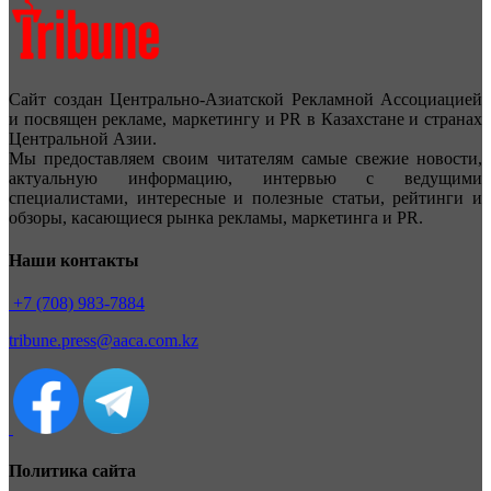
Сайт создан Центрально-Азиатской Рекламной Ассоциацией
и посвящен рекламе, маркетингу и PR в Казахстане и странах
Центральной Азии.
Мы предоставляем своим читателям самые свежие новости,
актуальную информацию, интервью с ведущими
специалистами, интересные и полезные статьи, рейтинги и
обзоры, касающиеся рынка рекламы, маркетинга и PR.
Наши контакты
+7 (708) 983-7884
tribune.press@aaca.com.kz
Политика сайта