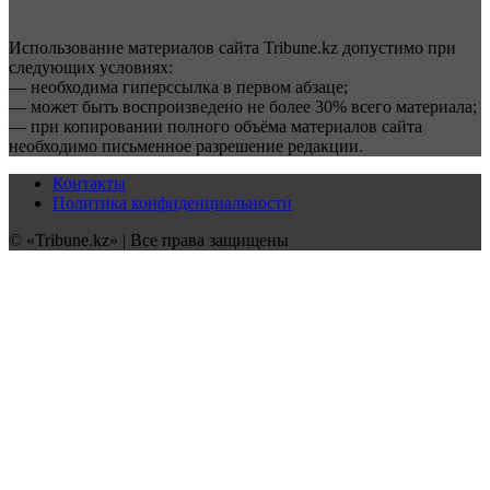
Использование материалов сайта Tribune.kz допустимо при
следующих условиях:
— необходима гиперссылка в первом абзаце;
— может быть воспроизведено не более 30% всего материала;
— при копировании полного объёма материалов сайта
необходимо письменное разрешение редакции.
Контакты
Политика конфиденциальности
© «Tribune.kz» | Все права защищены