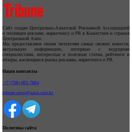
Сайт создан Центрально-Азиатской Рекламной Ассоциацией
и посвящен рекламе, маркетингу и PR в Казахстане и странах
Центральной Азии.
Мы предоставляем своим читателям самые свежие новости,
актуальную информацию, интервью с ведущими
специалистами, интересные и полезные статьи, рейтинги и
обзоры, касающиеся рынка рекламы, маркетинга и PR.
Наши контакты
+7 (708) 983-7884
tribune.press@aaca.com.kz
Политика сайта