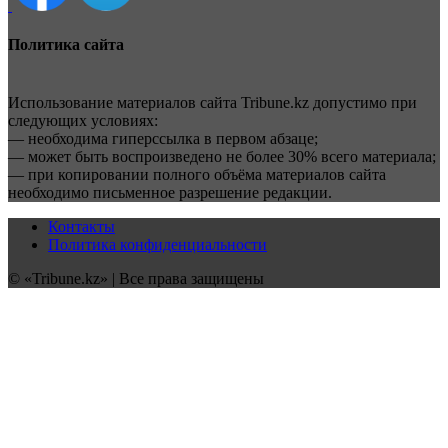
Политика сайта
Использование материалов сайта Tribune.kz допустимо при
следующих условиях:
— необходима гиперссылка в первом абзаце;
— может быть воспроизведено не более 30% всего материала;
— при копировании полного объёма материалов сайта
необходимо письменное разрешение редакции.
Контакты
Политика конфиденциальности
© «Tribune.kz» | Все права защищены