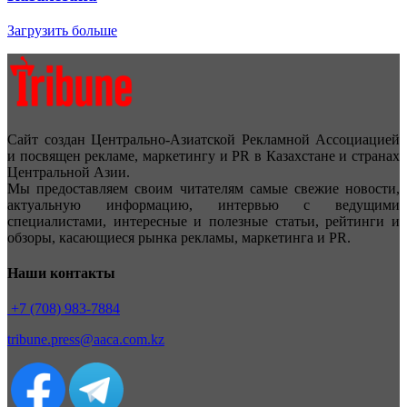
Загрузить больше
Сайт создан Центрально-Азиатской Рекламной Ассоциацией
и посвящен рекламе, маркетингу и PR в Казахстане и странах
Центральной Азии.
Мы предоставляем своим читателям самые свежие новости,
актуальную информацию, интервью с ведущими
специалистами, интересные и полезные статьи, рейтинги и
обзоры, касающиеся рынка рекламы, маркетинга и PR.
Наши контакты
+7 (708) 983-7884
tribune.press@aaca.com.kz