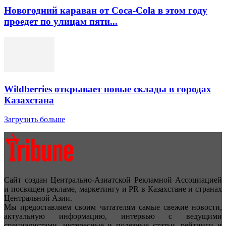
Новогодний караван от Coca-Cola в этом году
проедет по улицам пяти...
Wildberries открывает новые склады в городах
Казахстана
Загрузить больше
Сайт создан Центрально-Азиатской Рекламной Ассоциацией
и посвящен рекламе, маркетингу и PR в Казахстане и странах
Центральной Азии.
Мы предоставляем своим читателям самые свежие новости,
актуальную информацию, интервью с ведущими
специалистами, интересные и полезные статьи, рейтинги и