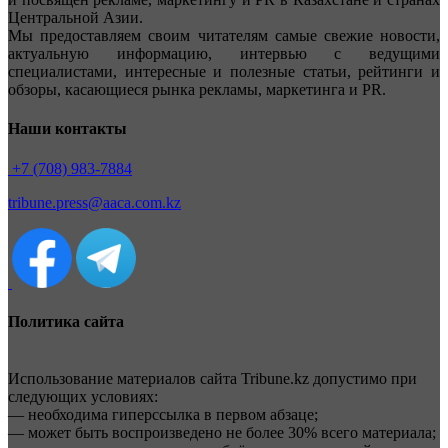
Центральной Азии.
Мы предоставляем своим читателям самые свежие новости,
актуальную информацию, интервью с ведущими
специалистами, интересные и полезные статьи, рейтинги и
обзоры, касающиеся рынка рекламы, маркетинга и PR.
Наши контакты
+7 (708) 983-7884
tribune.press@aaca.com.kz
Политика сайта
Использование материалов сайта Tribune.kz допустимо при
следующих условиях:
— необходима гиперссылка в первом абзаце;
— может быть воспроизведено не более 30% всего материала;