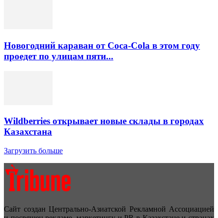
Новогодний караван от Coca-Cola в этом году
проедет по улицам пяти...
Wildberries открывает новые склады в городах
Казахстана
Загрузить больше
Сайт создан Центрально-Азиатской Рекламной Ассоциацией
и посвящен рекламе, маркетингу и PR в Казахстане и странах