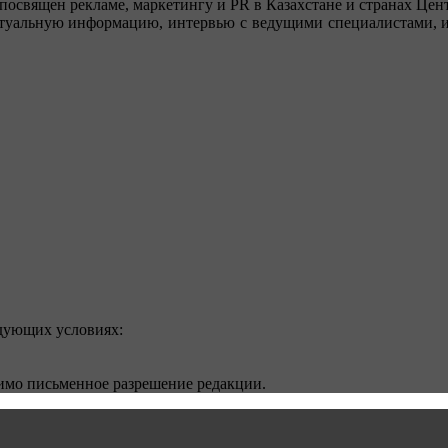
посвящен рекламе, маркетингу и PR в Казахстане и странах Цент
туальную информацию, интервью с ведущими специалистами, ин
едующих условиях:
димо письменное разрешение редакции.