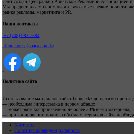
Сайт создан Центрально-Азиатской Рекламной Ассоциацией и 
Мы предоставляем своим читателям самые свежие новости, ак
рынка рекламы, маркетинга и PR.
Наши контакты
+7 (708) 983-7884
tribune.press@aaca.com.kz
Политика сайта
Использование материалов сайта Tribune.kz допустимо при сл
— необходима гиперссылка в первом абзаце;
— может быть воспроизведено не более 30% всего материала;
— при копировании полного объёма материалов сайта необхо
Контакты
Политика конфиденциальности