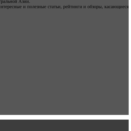
ральной Азии.
тересные и полезные статьи, рейтинги и обзоры, касающиеся