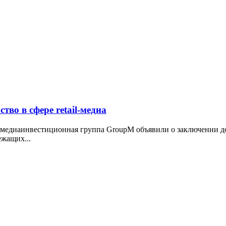
во в сфере retail-медиа
и медиаинвестиционная группа GroupM объявили о заключении до
ежащих...