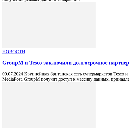
НОВОСТИ
GroupM и Tesco заключили долгосрочное партнерст
09.07.2024 Крупнейшая британская сеть супермаркетов Tesco 
MediaPost. GroupM получит доступ к массиву данных, принадл