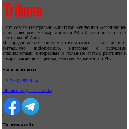
Сайт создан Центрально-Азиатской Рекламной Ассоциацией
и посвящен рекламе, маркетингу и PR в Казахстане и странах
Центральной Азии.
Мы предоставляем своим читателям самые свежие новости,
актуальную информацию, интервью с ведущими
специалистами, интересные и полезные статьи, рейтинги и
обзоры, касающиеся рынка рекламы, маркетинга и PR.
Наши контакты
+7 (708) 983-7884
tribune.press@aaca.com.kz
Политика сайта