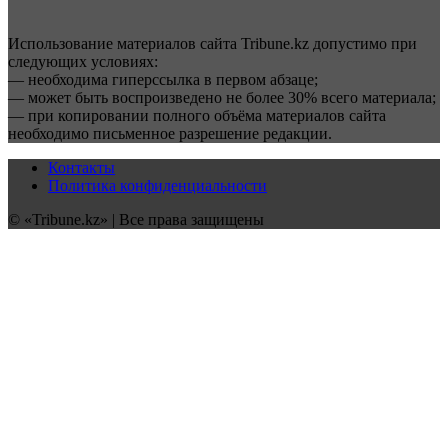
Использование материалов сайта Tribune.kz допустимо при
следующих условиях:
— необходима гиперссылка в первом абзаце;
— может быть воспроизведено не более 30% всего материала;
— при копировании полного объёма материалов сайта
необходимо письменное разрешение редакции.
Контакты
Политика конфиденциальности
© «Tribune.kz» | Все права защищены