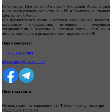
Сайт создан Центрально-Азиатской Рекламной Ассоциацией
и посвящен рекламе, маркетингу и PR в Казахстане и странах
Центральной Азии.
Мы предоставляем своим читателям самые свежие новости,
актуальную информацию, интервью с ведущими
специалистами, интересные и полезные статьи, рейтинги и
обзоры, касающиеся рынка рекламы, маркетинга и PR.
Наши контакты
+7 (708) 983-7884
tribune.press@aaca.com.kz
Политика сайта
Использование материалов сайта Tribune.kz допустимо при
следующих условиях: