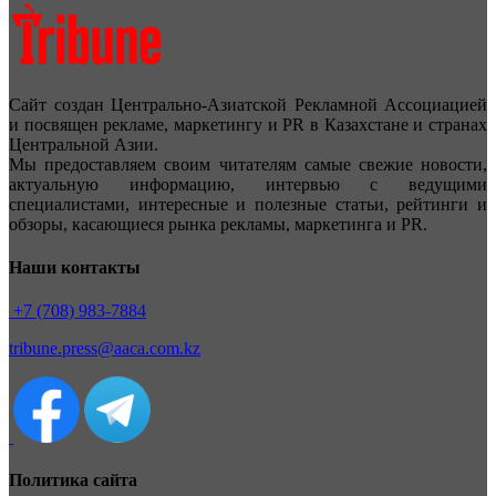
Сайт создан Центрально-Азиатской Рекламной Ассоциацией
и посвящен рекламе, маркетингу и PR в Казахстане и странах
Центральной Азии.
Мы предоставляем своим читателям самые свежие новости,
актуальную информацию, интервью с ведущими
специалистами, интересные и полезные статьи, рейтинги и
обзоры, касающиеся рынка рекламы, маркетинга и PR.
Наши контакты
+7 (708) 983-7884
tribune.press@aaca.com.kz
Политика сайта