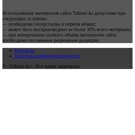
Использование материалов сайта Tribune.kz допустимо при
следующих условиях:
— необходима гиперссылка в первом абзаце;
— может быть воспроизведено не более 30% всего материала;
— при копировании полного объёма материалов сайта
необходимо письменное разрешение редакции.
Контакты
Политика конфиденциальности
© «Tribune.kz» | Все права защищены