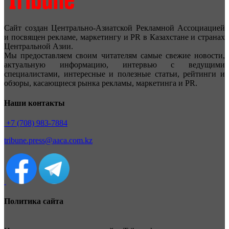
Сайт создан Центрально-Азиатской Рекламной Ассоциацией
и посвящен рекламе, маркетингу и PR в Казахстане и странах
Центральной Азии.
Мы предоставляем своим читателям самые свежие новости,
актуальную информацию, интервью с ведущими
специалистами, интересные и полезные статьи, рейтинги и
обзоры, касающиеся рынка рекламы, маркетинга и PR.
Наши контакты
+7 (708) 983-7884
tribune.press@aaca.com.kz
Политика сайта