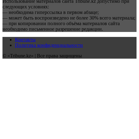
Использование материалов сайта Tribune.kz допустимо при
следующих условиях:
— необходима гиперссылка в первом абзаце;
— может быть воспроизведено не более 30% всего материала;
— при копировании полного объёма материалов сайта
необходимо письменное разрешение редакции.
Контакты
Политика конфиденциальности
© «Tribune.kz» | Все права защищены