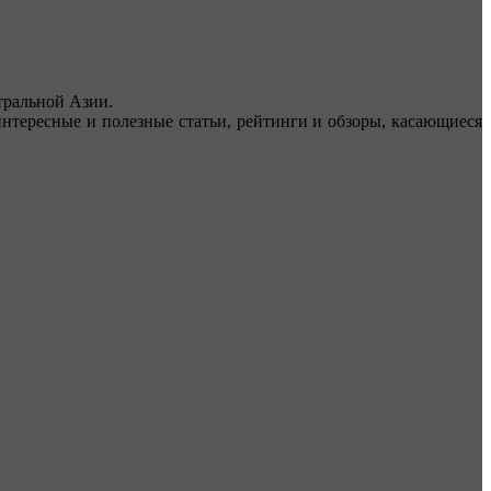
ральной Азии.
тересные и полезные статьи, рейтинги и обзоры, касающиеся