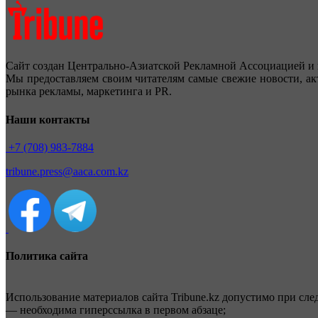
Сайт создан Центрально-Азиатской Рекламной Ассоциацией и 
Мы предоставляем своим читателям самые свежие новости, ак
рынка рекламы, маркетинга и PR.
Наши контакты
+7 (708) 983-7884
tribune.press@aaca.com.kz
Политика сайта
Использование материалов сайта Tribune.kz допустимо при сл
— необходима гиперссылка в первом абзаце;