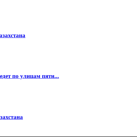
азахстана
едет по улицам пяти...
азахстана