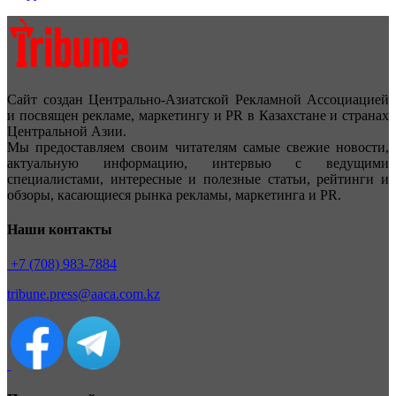
Сайт создан Центрально-Азиатской Рекламной Ассоциацией
и посвящен рекламе, маркетингу и PR в Казахстане и странах
Центральной Азии.
Мы предоставляем своим читателям самые свежие новости,
актуальную информацию, интервью с ведущими
специалистами, интересные и полезные статьи, рейтинги и
обзоры, касающиеся рынка рекламы, маркетинга и PR.
Наши контакты
+7 (708) 983-7884
tribune.press@aaca.com.kz