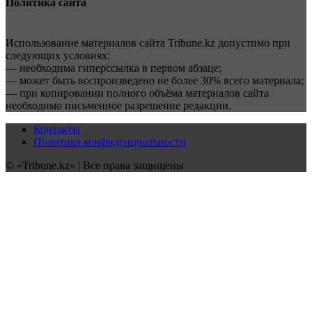
Политика сайта
Использование материалов сайта Tribune.kz допустимо при
следующих условиях:
— необходима гиперссылка в первом абзаце;
— может быть воспроизведено не более 30% всего материала;
— при копировании полного объёма материалов сайта
необходимо письменное разрешение редакции.
Контакты
Политика конфиденциальности
© «Tribune.kz» | Все права защищены