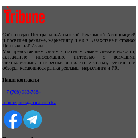
Сайт создан Центрально-Азиатской Рекламной Ассоциацией
и посвящен рекламе, маркетингу и PR в Казахстане и странах
Центральной Азии.
Мы предоставляем своим читателям самые свежие новости,
актуальную информацию, интервью с ведущими
специалистами, интересные и полезные статьи, рейтинги и
обзоры, касающиеся рынка рекламы, маркетинга и PR.
Наши контакты
+7 (708) 983-7884
tribune.press@aaca.com.kz