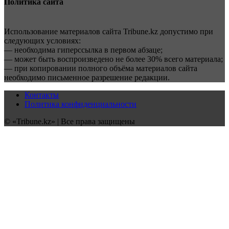
Политика сайта
Использование материалов сайта Tribune.kz допустимо при
следующих условиях:
— необходима гиперссылка в первом абзаце;
— может быть воспроизведено не более 30% всего материала;
— при копировании полного объёма материалов сайта
необходимо письменное разрешение редакции.
Контакты
Политика конфиденциальности
© «Tribune.kz» | Все права защищены