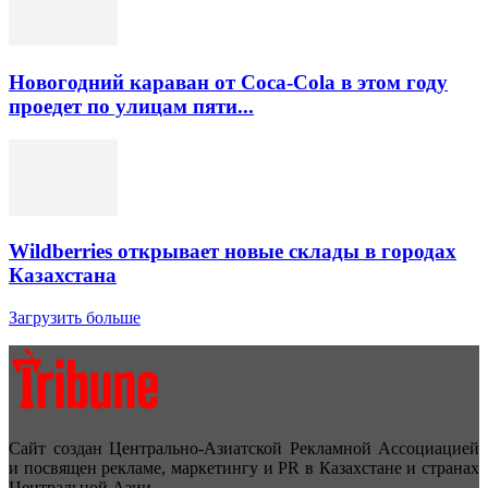
Новогодний караван от Coca-Cola в этом году
проедет по улицам пяти...
Wildberries открывает новые склады в городах
Казахстана
Загрузить больше
Сайт создан Центрально-Азиатской Рекламной Ассоциацией
и посвящен рекламе, маркетингу и PR в Казахстане и странах
Центральной Азии.