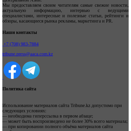
Мы предоставляем своим читателям самые свежие новости,
актуальную информацию, интервью с ведущими
специалистами, интересные и полезные статьи, рейтинги и
обзоры, касающиеся рынка рекламы, маркетинга и PR.
Наши контакты
+7 (708) 983-7884
tribune.press@aaca.com.kz
Политика сайта
Использование материалов сайта Tribune.kz допустимо при
следующих условиях:
— необходима гиперссылка в первом абзаце;
— может быть воспроизведено не более 30% всего материала;
— при копировании полного объёма материалов сайта