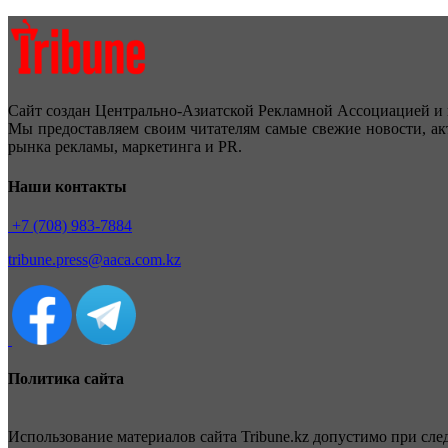
Сайт создан Центрально-Азиатской Рекламной Ассоциацией и 
Мы предоставляем своим читателям самые свежие новости, ак
рынка рекламы, маркетинга и PR.
Наши контакты
+7 (708) 983-7884
tribune.press@aaca.com.kz
Политика сайта
Использование материалов сайта Tribune.kz допустимо при сл