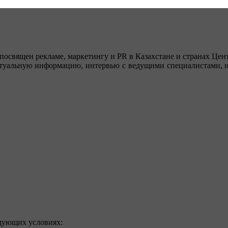
посвящен рекламе, маркетингу и PR в Казахстане и странах Цент
туальную информацию, интервью с ведущими специалистами, ин
едующих условиях: