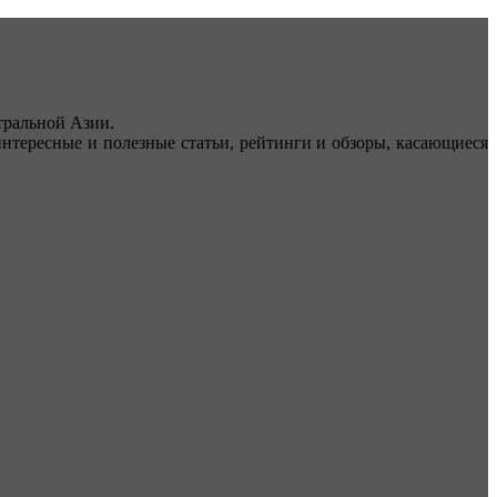
ральной Азии.
тересные и полезные статьи, рейтинги и обзоры, касающиеся