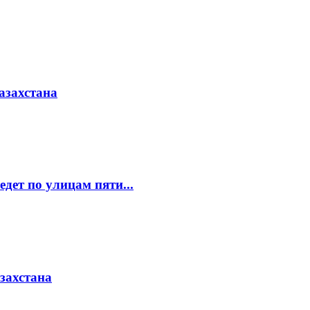
азахстана
едет по улицам пяти...
азахстана