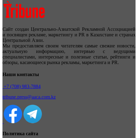
Сайт создан Центрально-Азиатской Рекламной Ассоциацией
и посвящен рекламе, маркетингу и PR в Казахстане и странах
Центральной Азии.
Мы предоставляем своим читателям самые свежие новости,
актуальную информацию, интервью с ведущими
специалистами, интересные и полезные статьи, рейтинги и
обзоры, касающиеся рынка рекламы, маркетинга и PR.
Наши контакты
+7 (708) 983-7884
tribune.press@aaca.com.kz
Политика сайта