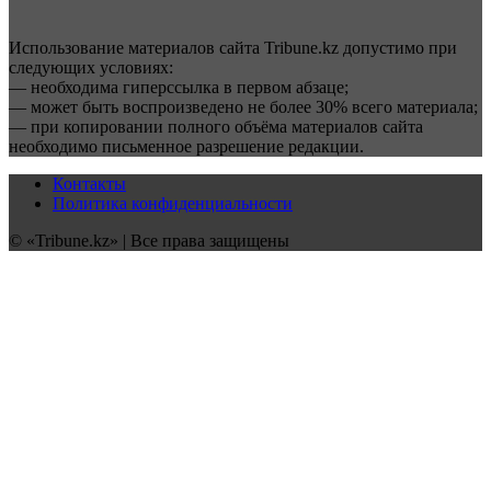
Использование материалов сайта Tribune.kz допустимо при
следующих условиях:
— необходима гиперссылка в первом абзаце;
— может быть воспроизведено не более 30% всего материала;
— при копировании полного объёма материалов сайта
необходимо письменное разрешение редакции.
Контакты
Политика конфиденциальности
© «Tribune.kz» | Все права защищены