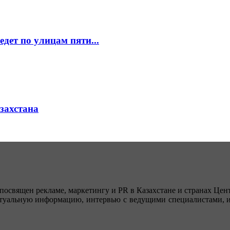
едет по улицам пяти...
азахстана
посвящен рекламе, маркетингу и PR в Казахстане и странах Цент
туальную информацию, интервью с ведущими специалистами, ин