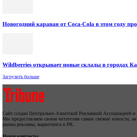
Новогодний караван от Coca-Cola в этом году про
Wildberries открывает новые склады в городах К
Загрузить больше
Сайт создан Центрально-Азиатской Рекламной Ассоциацией и 
Мы предоставляем своим читателям самые свежие новости, ак
рынка рекламы, маркетинга и PR.
Наши контакты