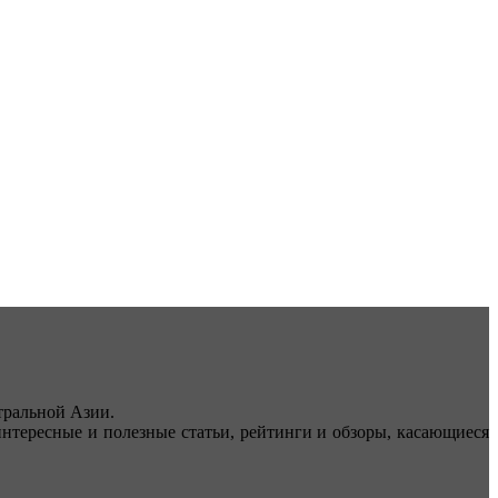
ральной Азии.
тересные и полезные статьи, рейтинги и обзоры, касающиеся