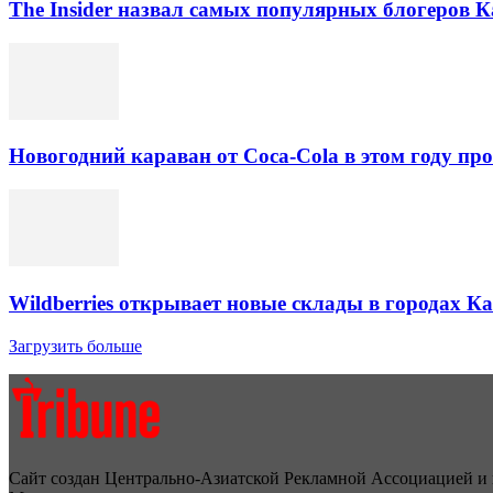
The Insider назвал самых популярных блогеров К
Новогодний караван от Coca-Cola в этом году про
Wildberries открывает новые склады в городах К
Загрузить больше
Сайт создан Центрально-Азиатской Рекламной Ассоциацией и 