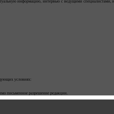
туальную информацию, интервью с ведущими специалистами, ин
едующих условиях:
димо письменное разрешение редакции.