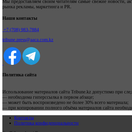
Мы предоставляем своим читателям самые свежие новости, ак
рынка рекламы, маркетинга и PR.
Наши контакты
+7 (708) 983-7884
tribune.press@aaca.com.kz
Политика сайта
Использование материалов сайта Tribune.kz допустимо при сл
— необходима гиперссылка в первом абзаце;
— может быть воспроизведено не более 30% всего материала;
— при копировании полного объёма материалов сайта необхо
Контакты
Политика конфиденциальности