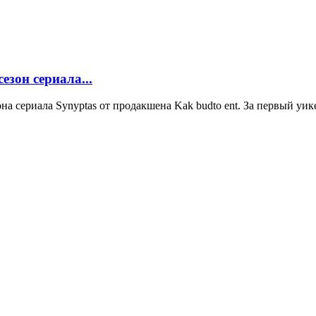
езон сериала...
она сериала Synyptas от продакшена Kak budto ent. За первый уик