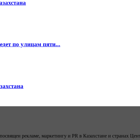
азахстана
едет по улицам пяти...
азахстана
посвящен рекламе, маркетингу и PR в Казахстане и странах Цент