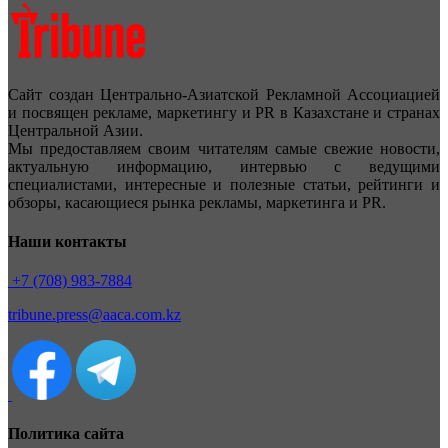
Сайт создан Центрально-Азиатской Рекламной Ассоциацией
и посвящен рекламе, маркетингу и PR в Казахстане и странах
Центральной Азии.
Мы предоставляем своим читателям самые свежие новости,
актуальную информацию, интервью с ведущими
специалистами, интересные и полезные статьи, рейтинги и
обзоры, касающиеся рынка рекламы, маркетинга и PR.
Наши контакты
+7 (708) 983-7884
tribune.press@aaca.com.kz
Политика сайта