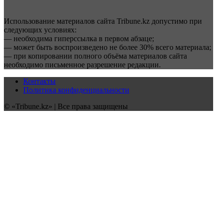
Использование материалов сайта Tribune.kz допустимо при
следующих условиях:
— необходима гиперссылка в первом абзаце;
— может быть воспроизведено не более 30% всего материала;
— при копировании полного объёма материалов сайта
необходимо письменное разрешение редакции.
Контакты
Политика конфиденциальности
© «Tribune.kz» | Все права защищены