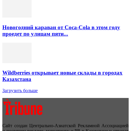
Новогодний караван от Coca-Cola в этом году
проедет по улицам пяти...
Wildberries открывает новые склады в городах
Казахстана
Загрузить больше
Сайт создан Центрально-Азиатской Рекламной Ассоциацией
и посвящен рекламе, маркетингу и PR в Казахстане и странах