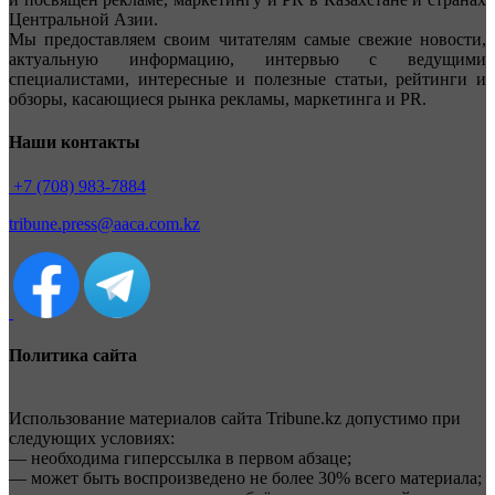
Центральной Азии.
Мы предоставляем своим читателям самые свежие новости,
актуальную информацию, интервью с ведущими
специалистами, интересные и полезные статьи, рейтинги и
обзоры, касающиеся рынка рекламы, маркетинга и PR.
Наши контакты
+7 (708) 983-7884
tribune.press@aaca.com.kz
Политика сайта
Использование материалов сайта Tribune.kz допустимо при
следующих условиях:
— необходима гиперссылка в первом абзаце;
— может быть воспроизведено не более 30% всего материала;