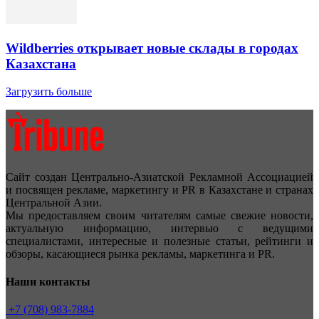
Wildberries открывает новые склады в городах
Казахстана
Загрузить больше
Сайт создан Центрально-Азиатской Рекламной Ассоциацией
и посвящен рекламе, маркетингу и PR в Казахстане и странах
Центральной Азии.
Мы предоставляем своим читателям самые свежие новости,
актуальную информацию, интервью с ведущими
специалистами, интересные и полезные статьи, рейтинги и
обзоры, касающиеся рынка рекламы, маркетинга и PR.
Наши контакты
+7 (708) 983-7884