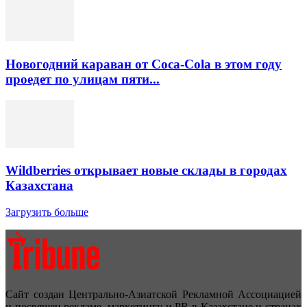
Новогодний караван от Coca-Cola в этом году
проедет по улицам пяти...
Wildberries открывает новые склады в городах
Казахстана
Загрузить больше
Сайт создан Центрально-Азиатской Рекламной Ассоциацией
и посвящен рекламе, маркетингу и PR в Казахстане и странах