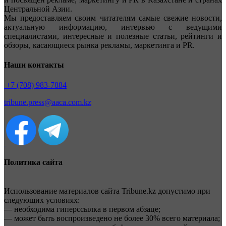
Центральной Азии.
Мы предоставляем своим читателям самые свежие новости,
актуальную информацию, интервью с ведущими
специалистами, интересные и полезные статьи, рейтинги и
обзоры, касающиеся рынка рекламы, маркетинга и PR.
Наши контакты
+7 (708) 983-7884
tribune.press@aaca.com.kz
Политика сайта
Использование материалов сайта Tribune.kz допустимо при
следующих условиях:
— необходима гиперссылка в первом абзаце;
— может быть воспроизведено не более 30% всего материала;