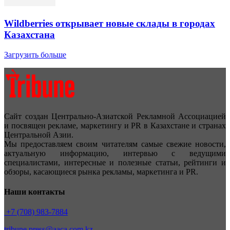
Wildberries открывает новые склады в городах
Казахстана
Загрузить больше
Сайт создан Центрально-Азиатской Рекламной Ассоциацией
и посвящен рекламе, маркетингу и PR в Казахстане и странах
Центральной Азии.
Мы предоставляем своим читателям самые свежие новости,
актуальную информацию, интервью с ведущими
специалистами, интересные и полезные статьи, рейтинги и
обзоры, касающиеся рынка рекламы, маркетинга и PR.
Наши контакты
+7 (708) 983-7884
tribune.press@aaca.com.kz