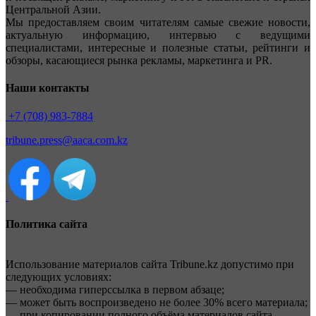
Центральной Азии.
Мы предоставляем своим читателям самые свежие новости,
актуальную информацию, интервью с ведущими
специалистами, интересные и полезные статьи, рейтинги и
обзоры, касающиеся рынка рекламы, маркетинга и PR.
Наши контакты
+7 (708) 983-7884
tribune.press@aaca.com.kz
Политика сайта
Использование материалов сайта Tribune.kz допустимо при
следующих условиях:
— необходима гиперссылка в первом абзаце;
— может быть воспроизведено не более 30% всего материала;
— при копировании полного объёма материалов сайта