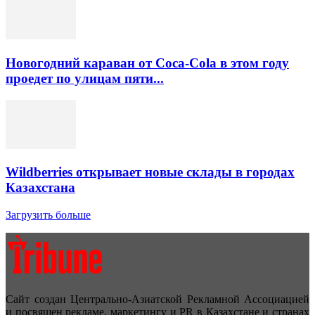
Новогодний караван от Coca-Cola в этом году
проедет по улицам пяти...
Wildberries открывает новые склады в городах
Казахстана
Загрузить больше
Сайт создан Центрально-Азиатской Рекламной Ассоциацией
и посвящен рекламе, маркетингу и PR в Казахстане и странах