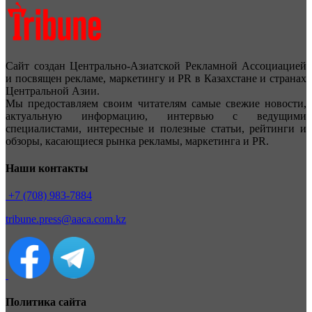
Сайт создан Центрально-Азиатской Рекламной Ассоциацией
и посвящен рекламе, маркетингу и PR в Казахстане и странах
Центральной Азии.
Мы предоставляем своим читателям самые свежие новости,
актуальную информацию, интервью с ведущими
специалистами, интересные и полезные статьи, рейтинги и
обзоры, касающиеся рынка рекламы, маркетинга и PR.
Наши контакты
+7 (708) 983-7884
tribune.press@aaca.com.kz
Политика сайта