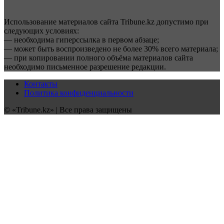
Использование материалов сайта Tribune.kz допустимо при
следующих условиях:
— необходима гиперссылка в первом абзаце;
— может быть воспроизведено не более 30% всего материала;
— при копировании полного объёма материалов сайта
необходимо письменное разрешение редакции.
Контакты
Политика конфиденциальности
© «Tribune.kz» | Все права защищены