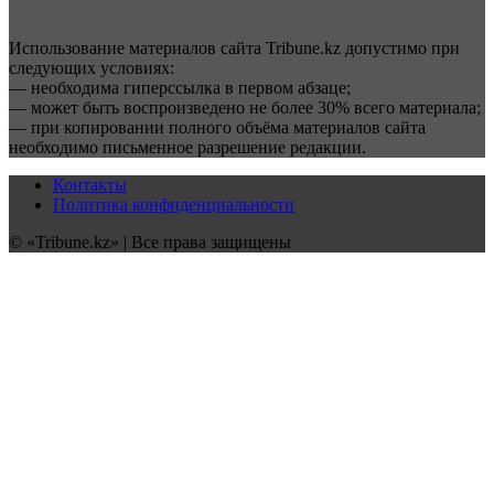
Использование материалов сайта Tribune.kz допустимо при
следующих условиях:
— необходима гиперссылка в первом абзаце;
— может быть воспроизведено не более 30% всего материала;
— при копировании полного объёма материалов сайта
необходимо письменное разрешение редакции.
Контакты
Политика конфиденциальности
© «Tribune.kz» | Все права защищены