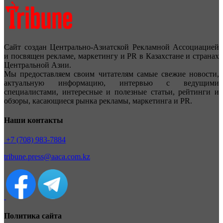
Сайт создан Центрально-Азиатской Рекламной Ассоциацией
и посвящен рекламе, маркетингу и PR в Казахстане и странах
Центральной Азии.
Мы предоставляем своим читателям самые свежие новости,
актуальную информацию, интервью с ведущими
специалистами, интересные и полезные статьи, рейтинги и
обзоры, касающиеся рынка рекламы, маркетинга и PR.
Наши контакты
+7 (708) 983-7884
tribune.press@aaca.com.kz
Политика сайта