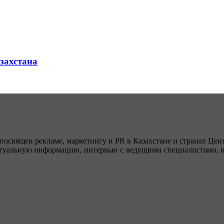
азахстана
посвящен рекламе, маркетингу и PR в Казахстане и странах Цент
туальную информацию, интервью с ведущими специалистами, ин