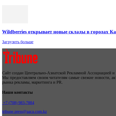
Wildberries открывает новые склады в городах К
Загрузить больше
Сайт создан Центрально-Азиатской Рекламной Ассоциацией и 
Мы предоставляем своим читателям самые свежие новости, ак
рынка рекламы, маркетинга и PR.
Наши контакты
+7 (708) 983-7884
tribune.press@aaca.com.kz