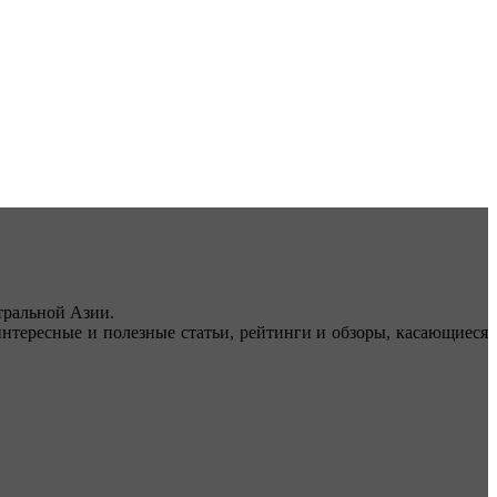
ральной Азии.
тересные и полезные статьи, рейтинги и обзоры, касающиеся