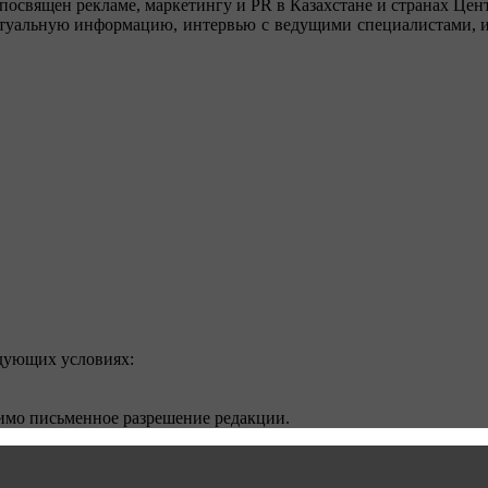
посвящен рекламе, маркетингу и PR в Казахстане и странах Цент
туальную информацию, интервью с ведущими специалистами, ин
едующих условиях:
димо письменное разрешение редакции.