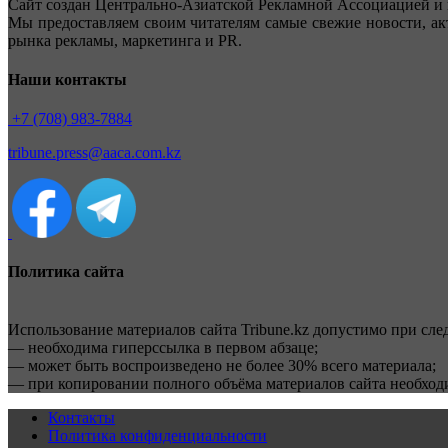
Сайт создан Центрально-Азиатской Рекламной Ассоциацией и 
Мы предоставляем своим читателям самые свежие новости, ак
рынка рекламы, маркетинга и PR.
Наши контакты
+7 (708) 983-7884
tribune.press@aaca.com.kz
Политика сайта
Использование материалов сайта Tribune.kz допустимо при сл
— необходима гиперссылка в первом абзаце;
— может быть воспроизведено не более 30% всего материала;
— при копировании полного объёма материалов сайта необхо
Контакты
Политика конфиденциальности