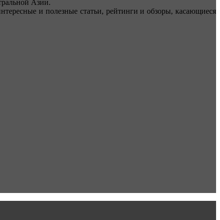
ральной Азии.
тересные и полезные статьи, рейтинги и обзоры, касающиеся