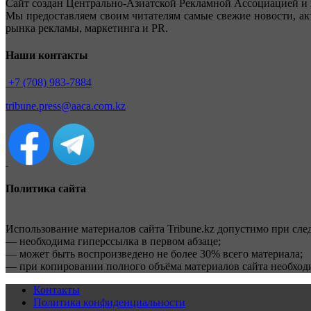
Сайт создан Центрально-Азиатской Рекламной Ассоциацией и 
Мы предоставляем своим читателям самые свежие новости, ак
рынка рекламы, маркетинга и PR.
Наши контакты
+7 (708) 983-7884
tribune.press@aaca.com.kz
Политика сайта
Использование материалов сайта Tribune.kz допустимо при сл
— необходима гиперссылка в первом абзаце;
— может быть воспроизведено не более 30% всего материала;
— при копировании полного объёма материалов сайта необхо
Контакты
Политика конфиденциальности