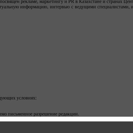
посвящен рекламе, маркетингу и PR в Казахстане и странах Цент
туальную информацию, интервью с ведущими специалистами, ин
едующих условиях:
димо письменное разрешение редакции.