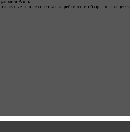
ральной Азии.
тересные и полезные статьи, рейтинги и обзоры, касающиеся