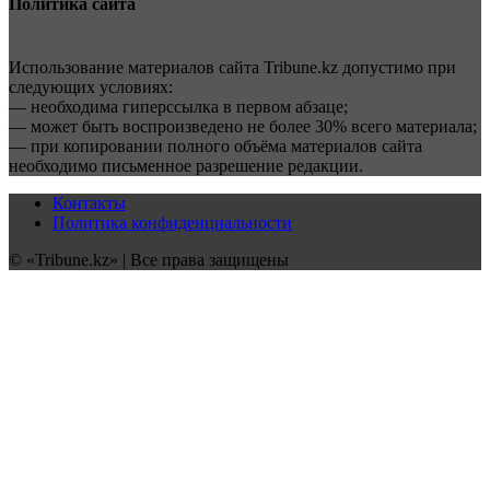
Политика сайта
Использование материалов сайта Tribune.kz допустимо при
следующих условиях:
— необходима гиперссылка в первом абзаце;
— может быть воспроизведено не более 30% всего материала;
— при копировании полного объёма материалов сайта
необходимо письменное разрешение редакции.
Контакты
Политика конфиденциальности
© «Tribune.kz» | Все права защищены