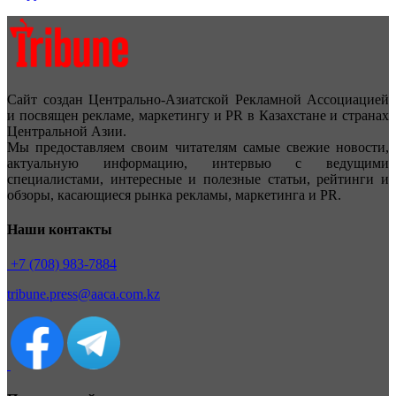
Сайт создан Центрально-Азиатской Рекламной Ассоциацией
и посвящен рекламе, маркетингу и PR в Казахстане и странах
Центральной Азии.
Мы предоставляем своим читателям самые свежие новости,
актуальную информацию, интервью с ведущими
специалистами, интересные и полезные статьи, рейтинги и
обзоры, касающиеся рынка рекламы, маркетинга и PR.
Наши контакты
+7 (708) 983-7884
tribune.press@aaca.com.kz