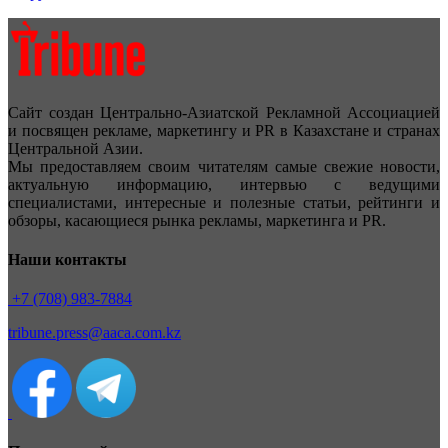
Сайт создан Центрально-Азиатской Рекламной Ассоциацией
и посвящен рекламе, маркетингу и PR в Казахстане и странах
Центральной Азии.
Мы предоставляем своим читателям самые свежие новости,
актуальную информацию, интервью с ведущими
специалистами, интересные и полезные статьи, рейтинги и
обзоры, касающиеся рынка рекламы, маркетинга и PR.
Наши контакты
+7 (708) 983-7884
tribune.press@aaca.com.kz