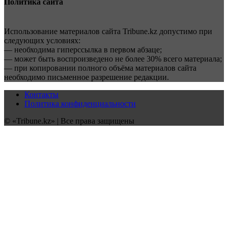
Политика сайта
Использование материалов сайта Tribune.kz допустимо при
следующих условиях:
— необходима гиперссылка в первом абзаце;
— может быть воспроизведено не более 30% всего материала;
— при копировании полного объёма материалов сайта
необходимо письменное разрешение редакции.
Контакты
Политика конфиденциальности
© «Tribune.kz» | Все права защищены