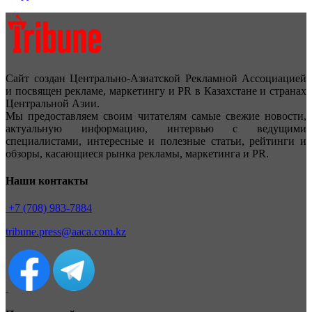
Сайт создан Центрально-Азиатской Рекламной Ассоциацией
и посвящен рекламе, маркетингу и PR в Казахстане и странах
Центральной Азии.
Мы предоставляем своим читателям самые свежие новости,
актуальную информацию, интервью с ведущими
специалистами, интересные и полезные статьи, рейтинги и
обзоры, касающиеся рынка рекламы, маркетинга и PR.
Наши контакты
+7 (708) 983-7884
tribune.press@aaca.com.kz