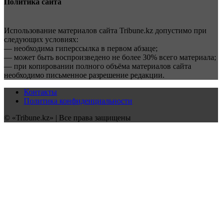
Политика сайта
Использование материалов сайта Tribune.kz допустимо при
следующих условиях:
— необходима гиперссылка в первом абзаце;
— может быть воспроизведено не более 30% всего материала;
— при копировании полного объёма материалов сайта
необходимо письменное разрешение редакции.
Контакты
Политика конфиденциальности
© «Tribune.kz» | Все права защищены