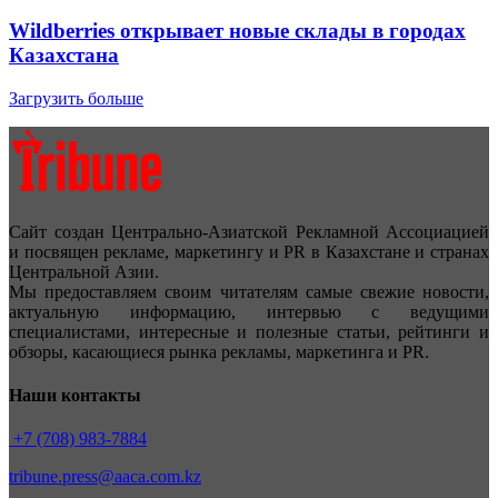
Wildberries открывает новые склады в городах
Казахстана
Загрузить больше
Сайт создан Центрально-Азиатской Рекламной Ассоциацией
и посвящен рекламе, маркетингу и PR в Казахстане и странах
Центральной Азии.
Мы предоставляем своим читателям самые свежие новости,
актуальную информацию, интервью с ведущими
специалистами, интересные и полезные статьи, рейтинги и
обзоры, касающиеся рынка рекламы, маркетинга и PR.
Наши контакты
+7 (708) 983-7884
tribune.press@aaca.com.kz