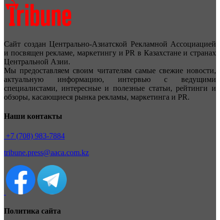
Сайт создан Центрально-Азиатской Рекламной Ассоциацией
и посвящен рекламе, маркетингу и PR в Казахстане и странах
Центральной Азии.
Мы предоставляем своим читателям самые свежие новости,
актуальную информацию, интервью с ведущими
специалистами, интересные и полезные статьи, рейтинги и
обзоры, касающиеся рынка рекламы, маркетинга и PR.
Наши контакты
+7 (708) 983-7884
tribune.press@aaca.com.kz
Политика сайта