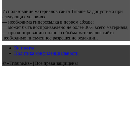
Использование материалов сайта Tribune.kz допустимо при
следующих условиях:
— необходима гиперссылка в первом абзаце;
— может быть воспроизведено не более 30% всего материала;
— при копировании полного объёма материалов сайта
необходимо письменное разрешение редакции.
Контакты
Политика конфиденциальности
© «Tribune.kz» | Все права защищены