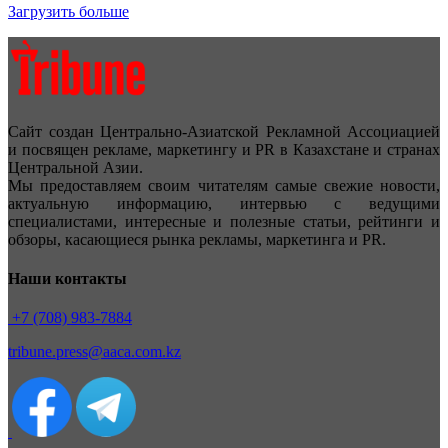
Загрузить больше
Сайт создан Центрально-Азиатской Рекламной Ассоциацией
и посвящен рекламе, маркетингу и PR в Казахстане и странах
Центральной Азии.
Мы предоставляем своим читателям самые свежие новости,
актуальную информацию, интервью с ведущими
специалистами, интересные и полезные статьи, рейтинги и
обзоры, касающиеся рынка рекламы, маркетинга и PR.
Наши контакты
+7 (708) 983-7884
tribune.press@aaca.com.kz