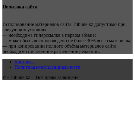
Политика сайта
Использование материалов сайта Tribune.kz допустимо при
следующих условиях:
— необходима гиперссылка в первом абзаце;
— может быть воспроизведено не более 30% всего материала;
— при копировании полного объёма материалов сайта
необходимо письменное разрешение редакции.
Контакты
Политика конфиденциальности
© «Tribune.kz» | Все права защищены