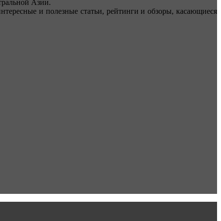
ральной Азии.
тересные и полезные статьи, рейтинги и обзоры, касающиеся