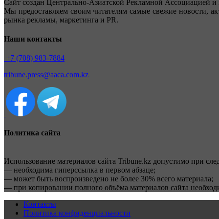
Сайт создан Центрально-Азиатской Рекламной Ассоциацией и 
Мы предоставляем своим читателям самые свежие новости, ак
рынка рекламы, маркетинга и PR.
Наши контакты
+7 (708) 983-7884
tribune.press@aaca.com.kz
Политика сайта
Использование материалов сайта Tribune.kz допустимо при сл
— необходима гиперссылка в первом абзаце;
— может быть воспроизведено не более 30% всего материала;
— при копировании полного объёма материалов сайта необхо
Контакты
Политика конфиденциальности