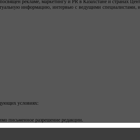
посвящен рекламе, маркетингу и PR в Казахстане и странах Цент
туальную информацию, интервью с ведущими специалистами, ин
едующих условиях:
димо письменное разрешение редакции.