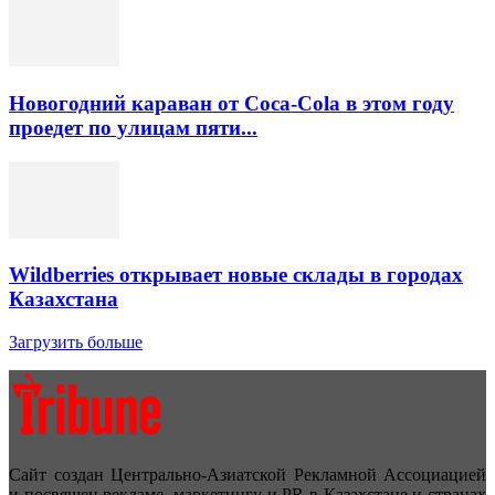
Новогодний караван от Coca-Cola в этом году
проедет по улицам пяти...
Wildberries открывает новые склады в городах
Казахстана
Загрузить больше
Сайт создан Центрально-Азиатской Рекламной Ассоциацией
и посвящен рекламе, маркетингу и PR в Казахстане и странах