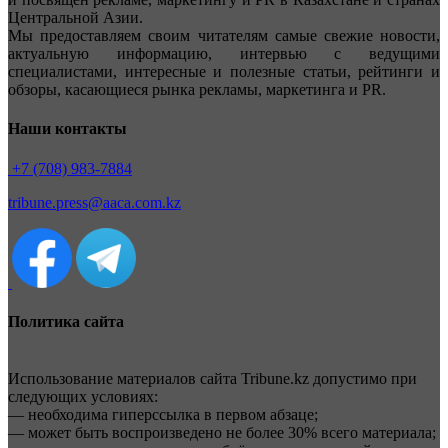
Центральной Азии.
Мы предоставляем своим читателям самые свежие новости,
актуальную информацию, интервью с ведущими
специалистами, интересные и полезные статьи, рейтинги и
обзоры, касающиеся рынка рекламы, маркетинга и PR.
Наши контакты
+7 (708) 983-7884
tribune.press@aaca.com.kz
Политика сайта
Использование материалов сайта Tribune.kz допустимо при
следующих условиях:
— необходима гиперссылка в первом абзаце;
— может быть воспроизведено не более 30% всего материала;