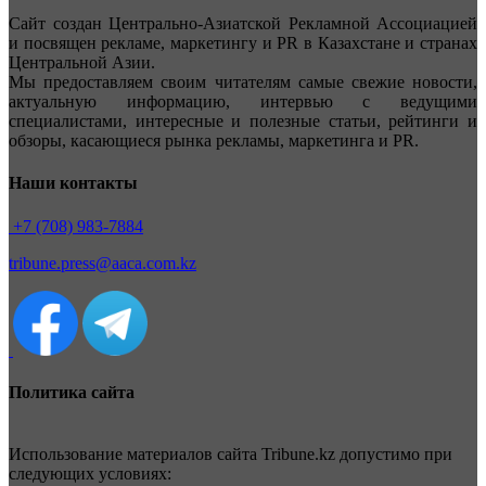
Сайт создан Центрально-Азиатской Рекламной Ассоциацией
и посвящен рекламе, маркетингу и PR в Казахстане и странах
Центральной Азии.
Мы предоставляем своим читателям самые свежие новости,
актуальную информацию, интервью с ведущими
специалистами, интересные и полезные статьи, рейтинги и
обзоры, касающиеся рынка рекламы, маркетинга и PR.
Наши контакты
+7 (708) 983-7884
tribune.press@aaca.com.kz
Политика сайта
Использование материалов сайта Tribune.kz допустимо при
следующих условиях: