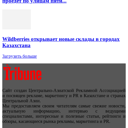
проедет по улицам пяти...
Wildberries открывает новые склады в городах
Казахстана
Загрузить больше
Сайт создан Центрально-Азиатской Рекламной Ассоциацией
и посвящен рекламе, маркетингу и PR в Казахстане и странах
Центральной Азии.
Мы предоставляем своим читателям самые свежие новости,
актуальную информацию, интервью с ведущими
специалистами, интересные и полезные статьи, рейтинги и
обзоры, касающиеся рынка рекламы, маркетинга и PR.