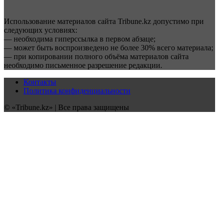
Использование материалов сайта Tribune.kz допустимо при
следующих условиях:
— необходима гиперссылка в первом абзаце;
— может быть воспроизведено не более 30% всего материала;
— при копировании полного объёма материалов сайта
необходимо письменное разрешение редакции.
Контакты
Политика конфиденциальности
© «Tribune.kz» | Все права защищены