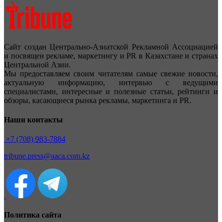
Сайт создан Центрально-Азиатской Рекламной Ассоциацией
и посвящен рекламе, маркетингу и PR в Казахстане и странах
Центральной Азии.
Мы предоставляем своим читателям самые свежие новости,
актуальную информацию, интервью с ведущими
специалистами, интересные и полезные статьи, рейтинги и
обзоры, касающиеся рынка рекламы, маркетинга и PR.
Наши контакты
+7 (708) 983-7884
tribune.press@aaca.com.kz
Политика сайта